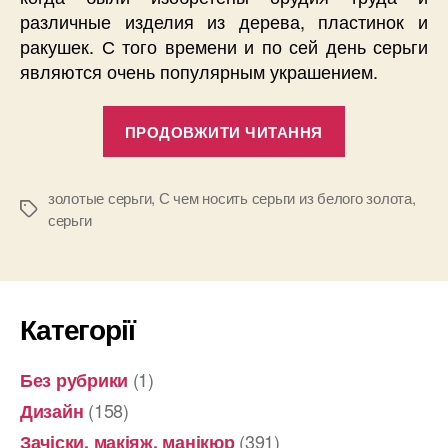
различные изделия из дерева, пластинок и
ракушек. С того времени и по сей день серьги
являются очень популярным украшением.
“С
ПРОДОВЖИТИ ЧИТАННЯ
чем
носить
серьги
золотые серьги
,
С чем носить серьги из белого золота
,
Позначки
серьги
из
белого
золота”
Категорії
(1)
Без рубрики
(158)
Дизайн
(391)
Зачіски, макіяж, манікюр