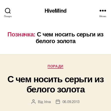
HiveMind
Пошук
Меню
Позначка:
С чем носить серьги из
белого золота
Категорії
ПОРАДИ
С чем носить серьги из
белого золота
Від
Irina
06.09.2013
Автор
Дата
запису
запису