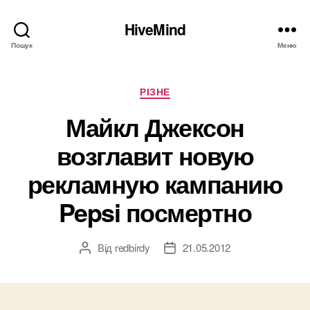
HiveMind
Пошук
Меню
Категорії
РІЗНЕ
Майкл Джексон
возглавит новую
рекламную кампанию
Pepsi посмертно
Від
redbirdy
21.05.2012
Автор
Дата
запису
запису