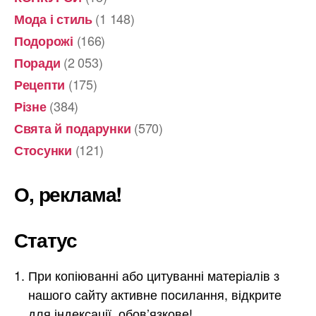
(1 148)
Мода і стиль
(166)
Подорожі
(2 053)
Поради
(175)
Рецепти
(384)
Різне
(570)
Свята й подарунки
(121)
Стосунки
О, реклама!
Статус
При копіюванні або цитуванні матеріалів з
нашого сайту активне посилання, відкрите
для індексації, обов’язкове!