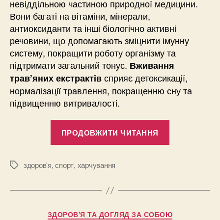
невіддільною частиною природної медицини.
Вони багаті на вітаміни, мінерали,
антиоксиданти та інші біологічно активні
речовини, що допомагають зміцнити імунну
систему, покращити роботу організму та
підтримати загальний тонус.
Вживання
сприяє детоксикації,
трав’яних екстрактів
нормалізації травлення, покращенню сну та
підвищенню витривалості.
“Екстракти
ПРОДОВЖИТИ ЧИТАННЯ
рослин
та
лікувальні
здоров'я
,
спорт
,
харчування
Позначки
трави:
природна
підтримка
Категорії
ЗДОРОВ'Я ТА ДОГЛЯД ЗА СОБОЮ
вашого