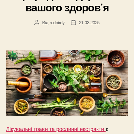
вашого здоров’я
Від
redbirdy
21.03.2025
Автор
Дата
запису
запису
Лікувальні трави та рослинні екстракти
є