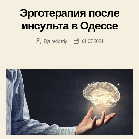
здоров’я”
Эрготерапия после
инсульта в Одессе
Від
redbirdy
01.07.2024
Автор
Дата
запису
запису