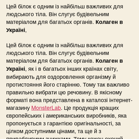
Цей білок є одним із найбільш важливих для
людського тіла. Він слугує будівельним
матеріалом для багатьох органів.
Колаген в
,
Україні
Цей білок є одним із найбільш важливих для
людського тіла. Він слугує будівельним
матеріалом для багатьох органів.
Колаген в
, як і в багатьох інших країнах світу,
Україні
вибирають для оздоровлення організму й
протистояння його старінню. Тому так важливо
правильно вибрати цю речовину. В якісному
форматі вона представлена в каталозі інтернет-
магазину
MonsterLab
. Це продукція кращих
європейських і американських виробників, яка
пропонується з гарантією оригінальності, за
цілком доступними цінами, та ще й з
привабливими знижками. Тому кожен охочий