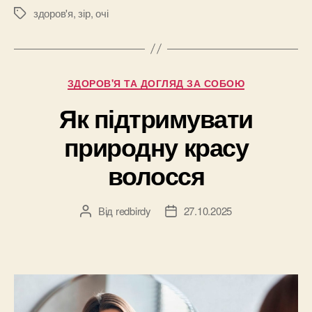
дорослих:
здоров'я
,
зір
,
очі
Позначки
експерти
пояснили,
коли
Категорії
ЗДОРОВ'Я ТА ДОГЛЯД ЗА СОБОЮ
потрібна
діагностика
Як підтримувати
і
природну красу
де
її
волосся
пройти”
Від
redbirdy
27.10.2025
Автор
Дата
запису
запису