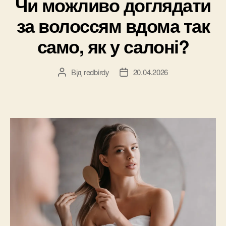
Чи можливо доглядати
нормах”
за волоссям вдома так
само, як у салоні?
Від
redbirdy
20.04.2026
Автор
Дата
запису
запису