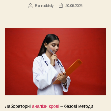
Від
redbirdy
20.05.2026
Автор
Дата
запису
запису
Лабораторні
аналізи крові
– базові методи