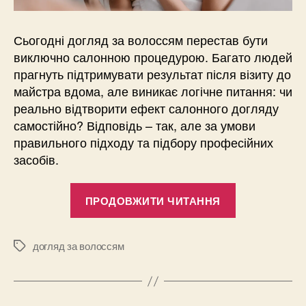
Сьогодні догляд за волоссям перестав бути
виключно салонною процедурою. Багато людей
прагнуть підтримувати результат після візиту до
майстра вдома, але виникає логічне питання: чи
реально відтворити ефект салонного догляду
самостійно? Відповідь – так, але за умови
правильного підходу та підбору професійних
засобів.
“Чи
ПРОДОВЖИТИ ЧИТАННЯ
можливо
доглядати
за
догляд за волоссям
Позначки
волоссям
вдома
так