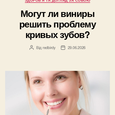
ЗДОРОВ'Я ТА ДОГЛЯД ЗА СОБОЮ
Могут ли виниры
решить проблему
кривых зубов?
Від
redbirdy
29.06.2026
Автор
Дата
запису
запису