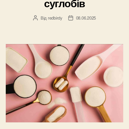
суглобів
Від
redbirdy
08.06.2025
Автор
Дата
запису
запису