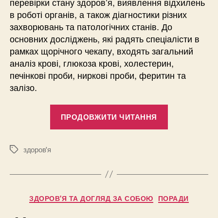
перевірки стану здоровʼя, виявлення відхилень
в роботі органів, а також діагностики різних
захворювань та патологічних станів. До
основних досліджень, які радять спеціалісти в
рамках щорічного чекапу, входять загальний
аналіз крові, глюкоза крові, холестерин,
печінкові проби, ниркові проби, феритин та
залізо.
“Як
ПРОДОВЖИТИ ЧИТАННЯ
розшифрува
свій
аналіз
здоров'я
Позначки
крові
самостійно:
короткий
Категорії
ЗДОРОВ'Я ТА ДОГЛЯД ЗА СОБОЮ
ПОРАДИ
гайд
по