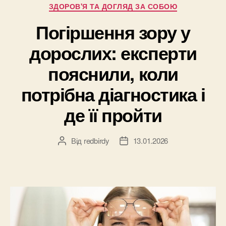
Категорії
ЗДОРОВ'Я ТА ДОГЛЯД ЗА СОБОЮ
само,
як
Погіршення зору у
у
дорослих: експерти
салоні?”
пояснили, коли
потрібна діагностика і
де її пройти
Від
redbirdy
13.01.2026
Автор
Дата
запису
запису