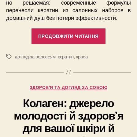
но решаемая: современные формулы
перенесли кератин из салонных наборов в
домашний душ без потери эффективности.
“Белковый
ПРОДОВЖИТИ ЧИТАННЯ
код:
взвешенны
выбор
догляд за волоссям
,
кератин
,
краса
Позначки
кератиновог
шампуня
с
Категорії
ЗДОРОВ'Я ТА ДОГЛЯД ЗА СОБОЮ
площадки
Beautis”
Колаген: джерело
молодості й здоров’я
для вашої шкіри й