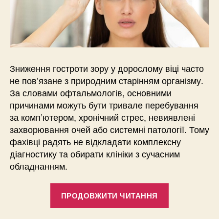
Зниження гостроти зору у дорослому віці часто
не пов’язане з природним старінням організму.
За словами офтальмологів, основними
причинами можуть бути тривале перебування
за комп’ютером, хронічний стрес, невиявлені
захворювання очей або системні патології. Тому
фахівці радять не відкладати комплексну
діагностику та обирати клініки з сучасним
обладнанням.
“Погіршення
ПРОДОВЖИТИ ЧИТАННЯ
зору
у