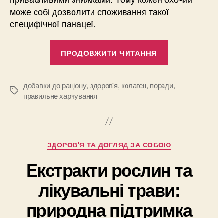
може собі дозволити споживання такої
специфічної панацеї.
“Колаген:
ПРОДОВЖИТИ ЧИТАННЯ
джерело
молодості
й
добавки до раціону
,
здоров'я
,
колаген
,
поради
,
Позначки
правильне харчування
здоров’я
для
вашої
шкіри
Категорії
ЗДОРОВ'Я ТА ДОГЛЯД ЗА СОБОЮ
й
Екстракти рослин та
суглобів”
лікувальні трави:
природна підтримка