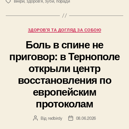
решить
вініри
,
здоров'я
,
зуби
,
поради
Позначки
проблему
кривых
зубов?”
Категорії
ЗДОРОВ'Я ТА ДОГЛЯД ЗА СОБОЮ
Боль в спине не
приговор: в Тернополе
открыли центр
восстановления по
европейским
протоколам
Від
redbirdy
08.06.2026
Автор
Дата
запису
запису