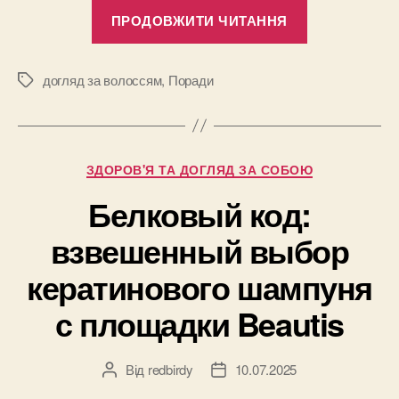
“Як
ПРОДОВЖИТИ ЧИТАННЯ
підтримуват
природну
красу
догляд за волоссям
,
Поради
Позначки
волосся”
Категорії
ЗДОРОВ'Я ТА ДОГЛЯД ЗА СОБОЮ
Белковый код:
взвешенный выбор
кератинового шампуня
с площадки Beautis
Від
redbirdy
10.07.2025
Автор
Дата
запису
запису