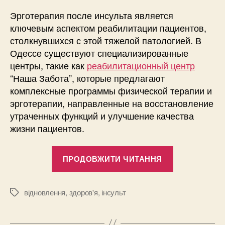
Эрготерапия после инсульта является
ключевым аспектом реабилитации пациентов,
столкнувшихся с этой тяжелой патологией. В
Одессе существуют специализированные
центры, такие как
реабилитационный центр
“Наша Забота”, которые предлагают
комплексные программы физической терапии и
эрготерапии, направленные на восстановление
утраченных функций и улучшение качества
жизни пациентов.
“Эрготерап
ПРОДОВЖИТИ ЧИТАННЯ
после
инсульта
в
відновлення
,
здоров'я
,
інсульт
Позначки
Одессе”