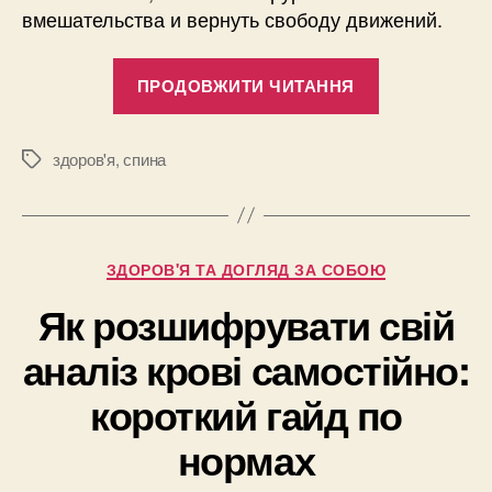
вмешательства и вернуть свободу движений.
“Боль
ПРОДОВЖИТИ ЧИТАННЯ
в
спине
не
здоров'я
,
спина
Позначки
приговор:
в
Тернополе
Категорії
ЗДОРОВ'Я ТА ДОГЛЯД ЗА СОБОЮ
открыли
центр
Як розшифрувати свій
восстановл
аналіз крові самостійно:
по
европейски
короткий гайд по
протоколам
нормах