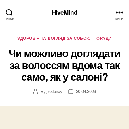
HiveMind
Пошук
Меню
Категорії
ЗДОРОВ'Я ТА ДОГЛЯД ЗА СОБОЮ
ПОРАДИ
Чи можливо доглядати
за волоссям вдома так
само, як у салоні?
Від
redbirdy
20.04.2026
Автор
Дата
запису
запису