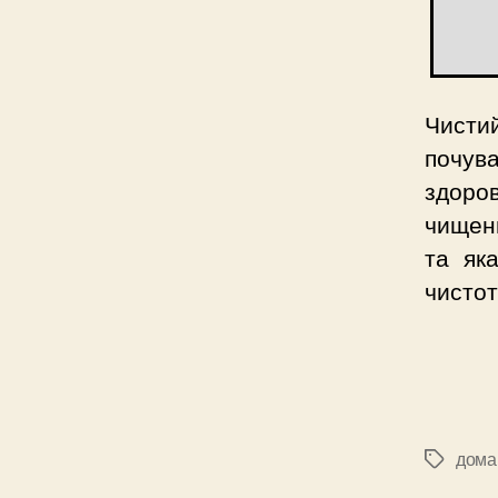
Чистий
почув
здоро
чищен
та як
чистот
дома
Позначк