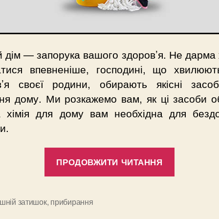
 дім — запорука вашого здоров’я. Не дарма
атися впевненіше, господині, що хвилюют
в’я своєї родини, обирають якісні засо
ня дому. Ми розкажемо вам, як ці засоби о
а хімія для дому вам необхідна для бездо
и.
“Хімія
ПРОДОВЖИТИ ЧИТАННЯ
для
дому”
шній затишок
,
прибирання
и