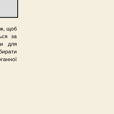
 ж, щоб
ься за
би для
бирати
ганної