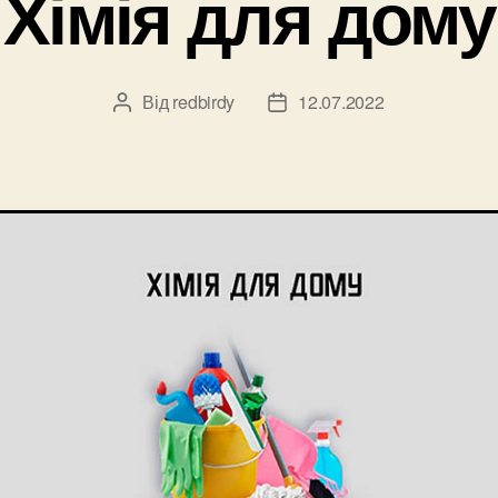
Хімія для дому
Від
redbirdy
12.07.2022
Автор
Дата
запису
запису