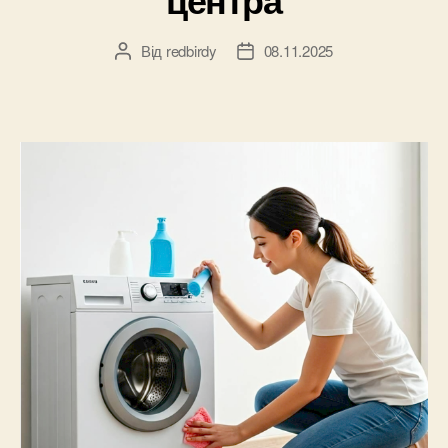
Від
redbirdy
08.11.2025
Автор
Дата
запису
запису