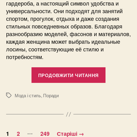
гардероба, а настоящий символ удобства и
универсальности. Они подходят для занятий
спортом, прогулок, отдыха и даже создания
стильных повседневных образов. Благодаря
разнообразию моделей, фасонов и материалов,
каждая женщина может выбрать идеальные
лосины, соответствующие её стилю и
потребностям.
“Женские
ПРОДОВЖИТИ ЧИТАННЯ
лосины
–
идеальное
Мода і стиль
,
Поради
Позначки
сочетание
стиля
комфорта
Пагінація
и
…
1
2
249
Старіші
→