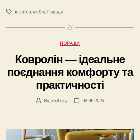
–
основні
інтер'єр
,
меблі
,
Поради
Позначки
рекомендаці
Категорії
ПОРАДИ
Ковролін — ідеальне
поєднання комфорту та
практичності
Від
redbirdy
08.06.2025
Автор
Дата
запису
запису