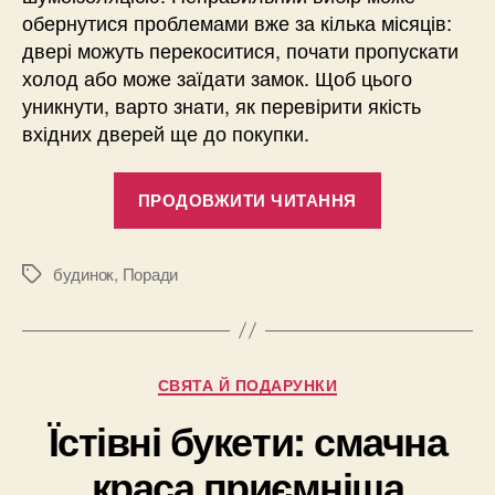
обернутися проблемами вже за кілька місяців:
двері можуть перекоситися, почати пропускати
холод або може заїдати замок. Щоб цього
уникнути, варто знати, як перевірити якість
вхідних дверей ще до покупки.
“Як
ПРОДОВЖИТИ ЧИТАННЯ
перевірити
якість
дверей
будинок
,
Поради
Позначки
перед
покупкою”
Категорії
СВЯТА Й ПОДАРУНКИ
Їстівні букети: смачна
краса приємніша