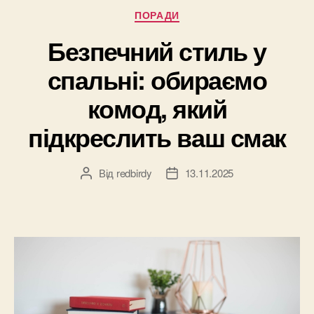
Категорії
ПОРАДИ
Безпечний стиль у
спальні: обираємо
комод, який
підкреслить ваш смак
Від
redbirdy
13.11.2025
Автор
Дата
запису
запису