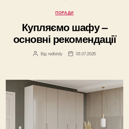
Категорії
ПОРАДИ
Купляємо шафу –
основні рекомендації
Від
redbirdy
03.07.2025
Автор
Дата
запису
запису