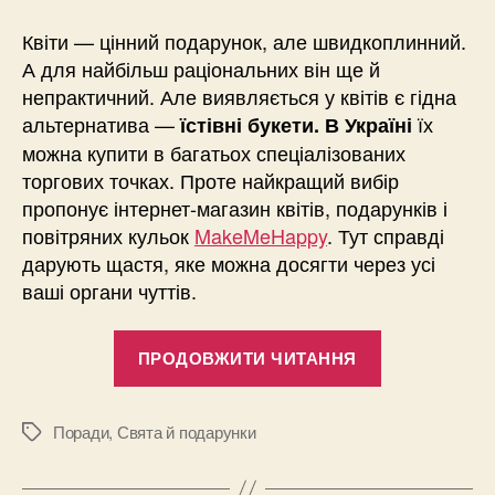
Квіти — цінний подарунок, але швидкоплинний.
А для найбільш раціональних він ще й
непрактичний. Але виявляється у квітів є гідна
альтернатива —
їх
їстівні букети. В Україні
можна купити в багатьох спеціалізованих
торгових точках. Проте найкращий вибір
пропонує інтернет-магазин квітів, подарунків і
повітряних кульок
MakeMeHappy
. Тут справді
дарують щастя, яке можна досягти через усі
ваші органи чуттів.
“Їстівні
ПРОДОВЖИТИ ЧИТАННЯ
букети:
смачна
краса
Поради
,
Свята й подарунки
Позначки
приємніша
подвійно”