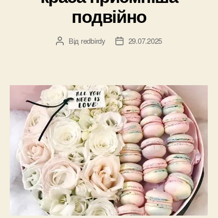
подвійно
Від
redbirdy
29.07.2025
Автор
Дата
запису
запису