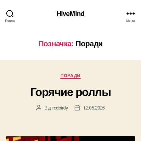
HiveMind
Пошук
Меню
Позначка:
Поради
Категорії
ПОРАДИ
Горячие роллы
Від
redbirdy
12.05.2026
Автор
Дата
запису
запису