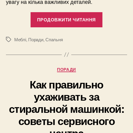
увагу на кілька важливих деталей.
“Безпечний
ПРОДОВЖИТИ ЧИТАННЯ
стиль
у
спальні:
Меблі
,
Поради
,
Спальня
Позначки
обираємо
комод,
який
Категорії
ПОРАДИ
підкреслить
ваш
Как правильно
смак”
ухаживать за
стиральной машинкой:
советы сервисного
центра