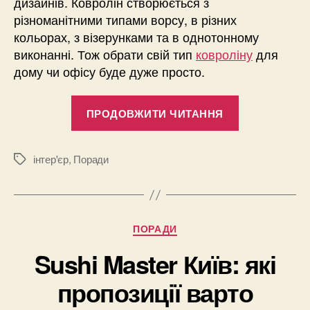
дизайнів. Ковролін створюється з
різноманітними типами ворсу, в різних
кольорах, з візерунками та в однотонному
виконанні. Тож обрати свій тип
ковроліну
для
дому чи офісу буде дуже просто.
“Ковролін
ПРОДОВЖИТИ ЧИТАННЯ
—
ідеальне
поєднання
інтер'єр
,
Поради
Позначки
комфорту
та
практичності
Категорії
ПОРАДИ
Sushi Master Київ: які
пропозиції варто