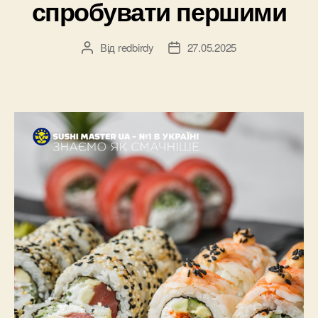
спробувати першими
Від
redbirdy
27.05.2025
Автор
Дата
запису
запису