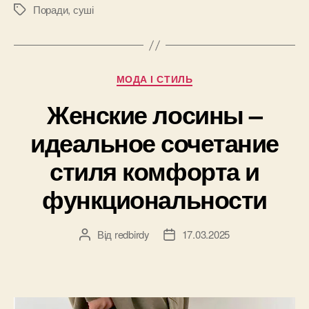
які
Поради
,
суші
Позначки
пропозиції
варто
спробувати
Категорії
МОДА І СТИЛЬ
першими”
Женские лосины –
идеальное сочетание
стиля комфорта и
функциональности
Від
redbirdy
17.03.2025
Автор
Дата
запису
запису