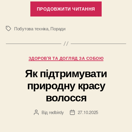
“Как
ПРОДОВЖИТИ ЧИТАННЯ
правильно
ухаживать
за
Побутова техніка
,
Поради
Позначки
стиральной
машинкой:
советы
Категорії
ЗДОРОВ'Я ТА ДОГЛЯД ЗА СОБОЮ
сервисного
центра”
Як підтримувати
природну красу
волосся
Від
redbirdy
27.10.2025
Автор
Дата
запису
запису