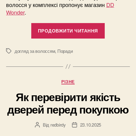
волосся у комплексі пропонує магазин
DD
Wonder
.
“Як
ПРОДОВЖИТИ ЧИТАННЯ
підтримуват
природну
красу
догляд за волоссям
,
Поради
Позначки
волосся”
Категорії
РІЗНЕ
Як перевірити якість
дверей перед покупкою
Від
redbirdy
23.10.2025
Автор
Дата
запису
запису