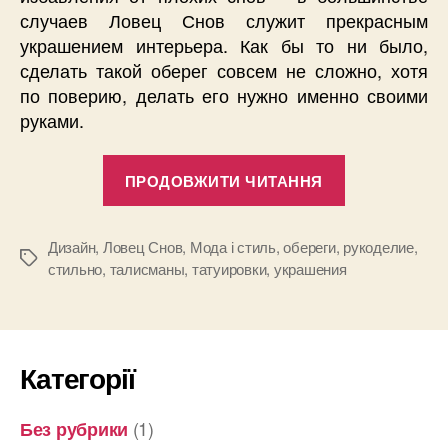
случаев Ловец Снов служит прекрасным
украшением интерьера. Как бы то ни было,
сделать такой оберег совсем не сложно, хотя
по поверию, делать его нужно именно своими
руками.
“Ловец
ПРОДОВЖИТИ ЧИТАННЯ
Снов:
талисман
и
Дизайн
,
Ловец Снов
,
Мода і стиль
,
обереги
,
рукоделие
,
Позначки
стильно
,
талисманы
,
татуировки
,
украшения
украшение”
Категорії
(1)
Без рубрики