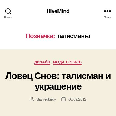
HiveMind
Пошук
Меню
Позначка:
талисманы
Категорії
ДИЗАЙН
МОДА І СТИЛЬ
Ловец Снов: талисман и
украшение
Від
redbirdy
06.09.2012
Автор
Дата
запису
запису