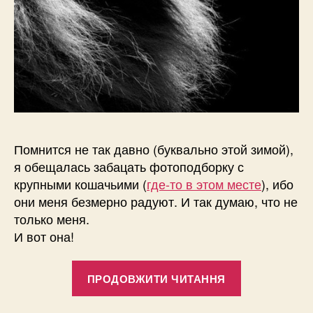
Помнится не так давно (буквально этой зимой),
я обещалась забацать фотоподборку с
крупными кошачьими (
где-то в этом месте
), ибо
они меня безмерно радуют. И так думаю, что не
только меня.
И вот она!
“Красивые
ПРОДОВЖИТИ ЧИТАННЯ
фото
крупных