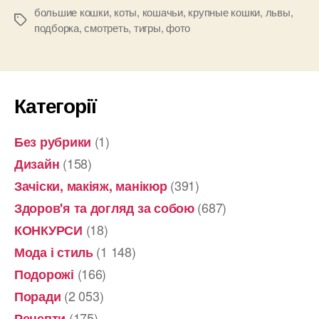
кошек”
большие кошки
,
коты
,
кошачьи
,
крупные кошки
,
львы
,
Позначки
подборка
,
смотреть
,
тигры
,
фото
Категорії
(1)
Без рубрики
(158)
Дизайн
(391)
Зачіски, макіяж, манікюр
(687)
Здоров'я та догляд за собою
(18)
КОНКУРСИ
(1 148)
Мода і стиль
(166)
Подорожі
(2 053)
Поради
(175)
Рецепти