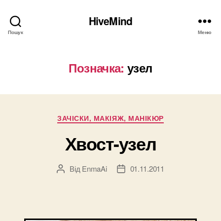
HiveMind
Пошук
Меню
Позначка:
узел
Категорії
ЗАЧІСКИ, МАКІЯЖ, МАНІКЮР
Хвост-узел
Від
EnmaAi
01.11.2011
Автор
Дата
запису
запису