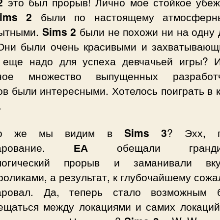
2
это был прорыв! Лично моё стойкое убеж
ims 2
были по настоящему атмосферн
ытными.
Sims 2
были не похожи ни на одну 
 Они были очень красивыми и захватывающ
 еще надо для успеха девчачьей игры? 
ное множество выпущенных разработ
ов были интересными. Хотелось поиграть в 
.
то же мы видим в
Sims 3
? Эхх, п
чарование.
ЕА
обещали грандио
логический прорыв и заманивали вк
оликами, а результат, к глубочайшему сож
аровал. Да, теперь стало возможным 
ещаться между локациями и самих локаций