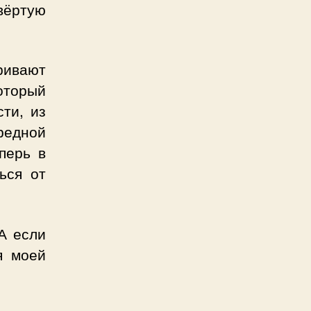
вёртую
ривают
оторый
ти, из
едной
перь в
ься от
А если
я моей