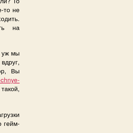
ли? То
е-то не
одить.
ать на
з уж мы
 вдруг,
ор, Вы
ochnye-
такой,
агрузки
 гейм-