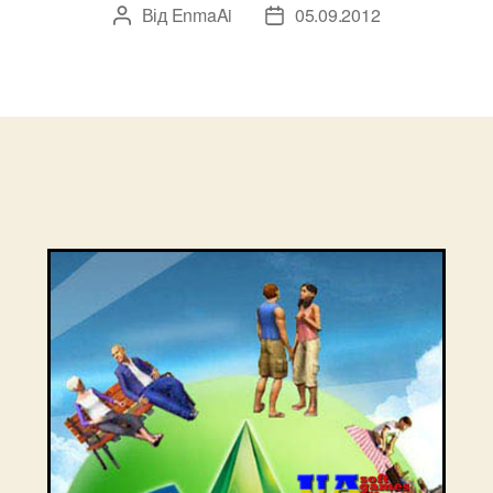
Від
EnmaAi
05.09.2012
Автор
Дата
запису
запису