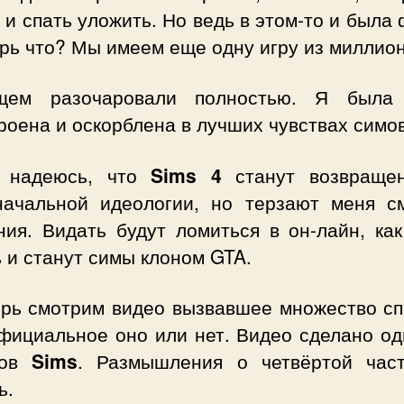
 и спать уложить. Но ведь в этом-то и была
ерь что? Мы имеем еще одну игру из миллио
ем разочаровали полностью. Я была
оена и оскорблена в лучших чувствах симо
 надеюсь, что
Sims 4
станут возвраще
начальной идеологии, но терзают меня с
ния. Видать будут ломиться в он-лайн, как
 и станут симы клоном GTA.
ерь смотрим видео вызвавшее множество сп
официальное оно или нет. Видео сделано од
тов
Sims
. Размышления о четвёртой част
ь.