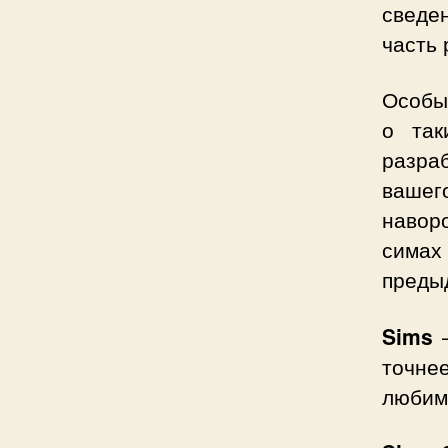
сведе
часть 
Особы
о так
разра
ваше
навор
симах
преды
Sims
–
точне
любим