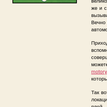
велик
же и с
вызыв
Вечно
автомо
Приход
вспомн
совер
може
motory
котор
Так во
локац
плей.