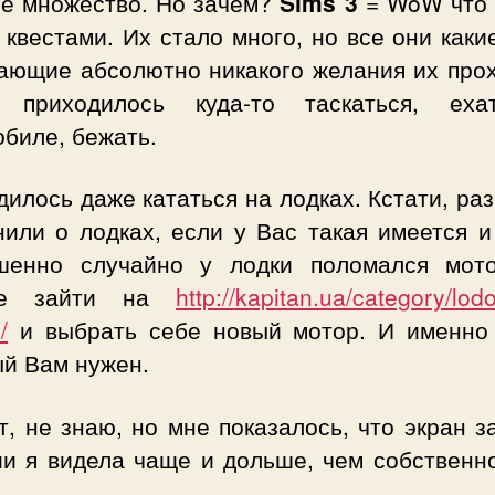
ое множество. Но зачем?
Sims 3
= WoW что 
 квестами. Их стало много, но все они каки
ающие абсолютно никакого желания их прох
 приходилось куда-то таскаться, ех
биле, бежать.
илось даже кататься на лодках. Кстати, ра
или о лодках, если у Вас такая имеется и
шенно случайно у лодки поломался мот
те зайти на
http://kapitan.ua/category/lod
/
и выбрать себе новый мотор. И именно 
ый Вам нужен.
т, не знаю, но мне показалось, что экран з
ии я видела чаще и дольше, чем собственно