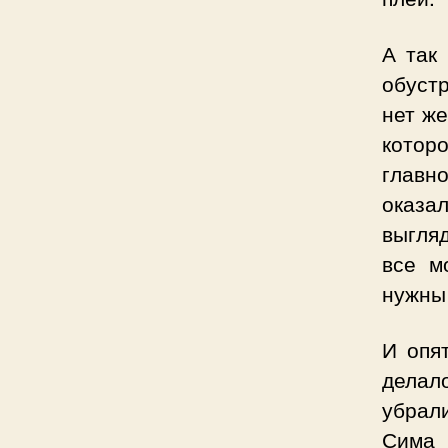
А так
обустр
нет же
которо
главн
оказа
выгля
все м
нужны
И опя
делал
убрали
Сима 