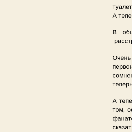
туалет
А теп
В общ
расстр
Очень
перво
сомне
теперь
А теп
том, 
фана
сказат