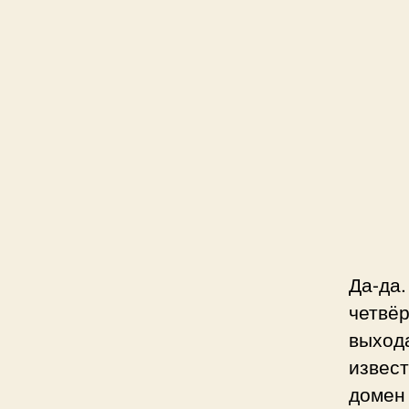
Да-д
четвёр
выход
извес
доме