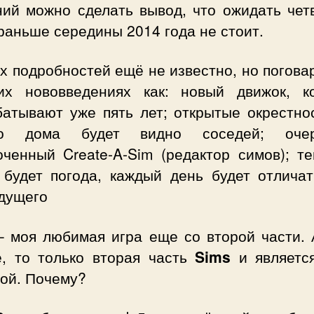
ний можно сделать вывод, что ожидать чет
раньше середины 2014 года не стоит.
х подробностей ещё не известно, но погова
их нововведениях как: новый движок, к
батывают уже пять лет; открытые окрестнос
го дома будет видно соседей; очер
оченный Create-A-Sim (редактор симов); те
 будет погода, каждый день будет отличат
дущего
 моя любимая игра еще со второй части. 
е, то только вторая часть
Sims
и являетс
ой. Почему?