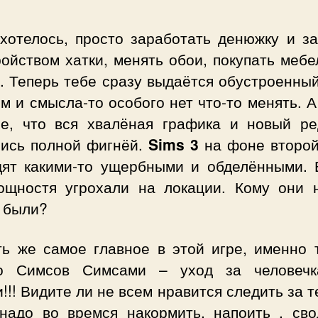
 хотелось, просто заработать денюжку и за
ойством хатки, менять обои, покупать мебе
. Теперь тебе сразу выдаётся обустроенны
м и смысла-то особого нет что-то менять. 
ое, что вся хвалёная графика и новый ре
лись полной фигнёй.
Sims 3
на фоне второй
дят какими-то ущербными и обделёнными. 
ощностя угрохали на локации. Кому они 
 были?
ть же самое главное в этой игре, именно т
о Симсов Симсами – уход за человеч
!!! Видите ли не всем нравится следить за т
надо во времся накормить, напоить , сво