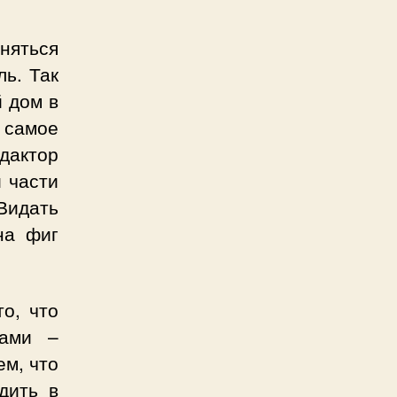
няться
ль. Так
й дом в
А самое
дактор
 части
Видать
на фиг
о, что
ками –
ем, что
дить в