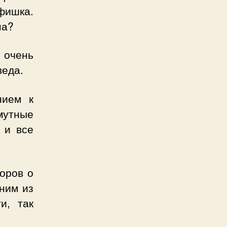
 фишка.
на?
 очень
веда.
нием к
мутные
 и все
оров о
ним из
и, так