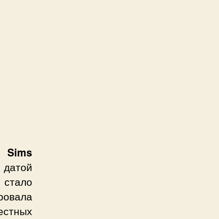
ры
Sims
с датой
 стало
ровала
естных