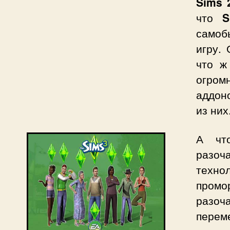
Sims 
что
S
самоб
игру.
что ж
огром
аддон
из них
А ч
разо
техно
промор
разоч
перем