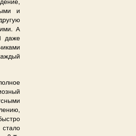
дение,
ыми и
другую
ими. А
И даже
чиками
каждый
олное
зный
усными
алению,
быстро
 стало