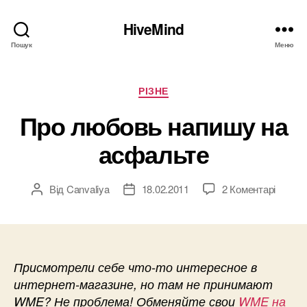
HiveMind
Пошук
Меню
Категорії
РІЗНЕ
Про любовь напишу на
асфальте
до
Від
Canvaliya
18.02.2011
2 Коментарі
Автор
Дата
Про
запису
запису
любов
напиш
на
асфал
Присмотрели себе что-то интересное в
интернет-магазине, но там не принимают
WME? Не проблема! Обменяйте свои
WME на