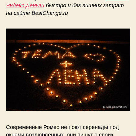
Яндекс.Деньги
быстро и без лишних затрат
на сайте BestChange.ru
Современные Ромео не поют серенады под
окнами возлюбленных, они пишут о своих