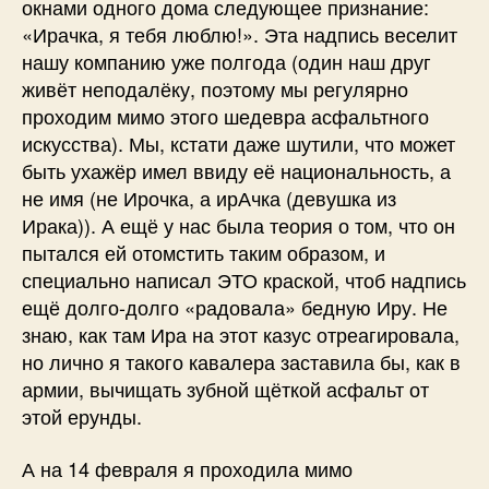
окнами одного дома следующее признание:
«Ирачка, я тебя люблю!». Эта надпись веселит
нашу компанию уже полгода (один наш друг
живёт неподалёку, поэтому мы регулярно
проходим мимо этого шедевра асфальтного
искусства). Мы, кстати даже шутили, что может
быть ухажёр имел ввиду её национальность, а
не имя (не Ирочка, а ирАчка (девушка из
Ирака)). А ещё у нас была теория о том, что он
пытался ей отомстить таким образом, и
специально написал ЭТО краской, чтоб надпись
ещё долго-долго «радовала» бедную Иру. Не
знаю, как там Ира на этот казус отреагировала,
но лично я такого кавалера заставила бы, как в
армии, вычищать зубной щёткой асфальт от
этой ерунды.
А на 14 февраля я проходила мимо