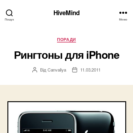
HiveMind
Пошук
Меню
Категорії
ПОРАДИ
Рингтоны для iPhone
Від
Canvaliya
11.03.2011
Автор
Дата
запису
запису