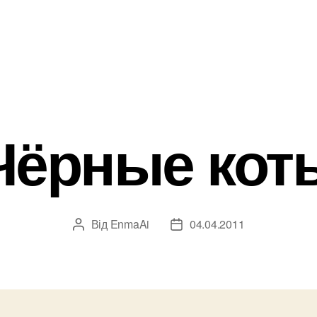
Чёрные кот
Від
EnmaAi
04.04.2011
Автор
Дата
запису
запису