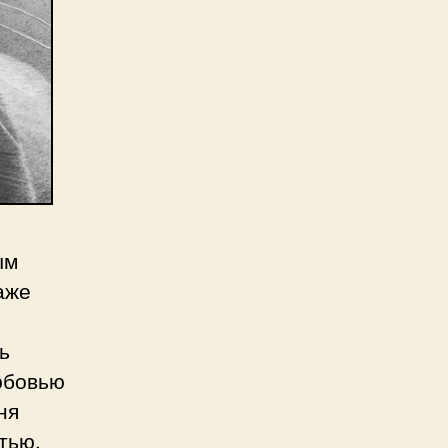
ым
аже
ь
юбовью
ня
тью.