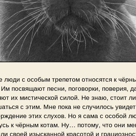
е люди с особым трепетом относятся к чёрн
 Им посвящают песни, поговорки, поверия, д
ют их мистической силой. Не знаю, стоит ли
аться с этим. Мне пока не случилось увидет
рждение этих слухов. Но я сама с особой л
сь к чёрным котам. Ну… потому, что они ме
ли своей изысканной красотой и грациознос