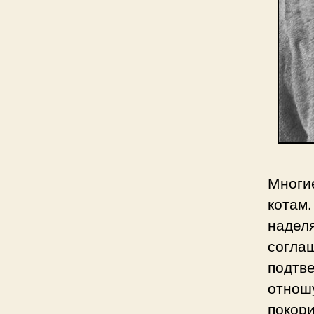
Многи
котам.
наделя
соглаш
подтве
отношу
покори