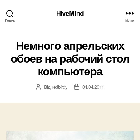
HiveMind
Пошук
Меню
Немного апрельских
обоев на рабочий стол
компьютера
Від
redbirdy
04.04.2011
Автор
Дата
запису
запису