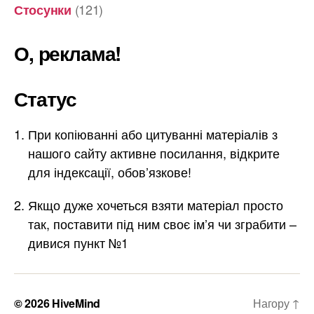
(121)
Стосунки
О, реклама!
Статус
При копіюванні або цитуванні матеріалів з
нашого сайту активне посилання, відкрите
для індексації, обов’язкове!
Якщо дуже хочеться взяти матеріал просто
так, поставити під ним своє ім’я чи зграбити –
дивися пункт №1
© 2026
HiveMind
Нагору
↑