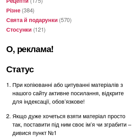
(175)
Рецепти
(384)
Різне
(570)
Свята й подарунки
(121)
Стосунки
О, реклама!
Статус
При копіюванні або цитуванні матеріалів з
нашого сайту активне посилання, відкрите
для індексації, обов’язкове!
Якщо дуже хочеться взяти матеріал просто
так, поставити під ним своє ім’я чи зграбити –
дивися пункт №1