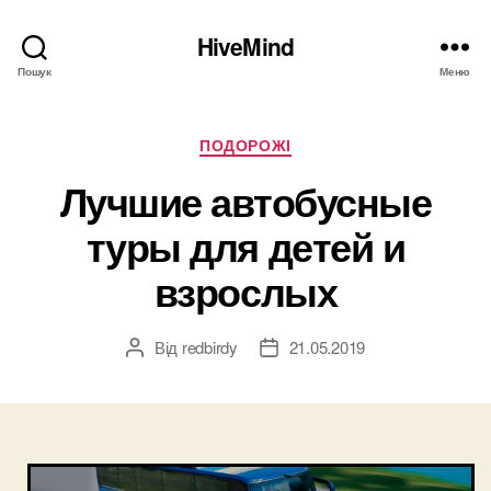
HiveMind
Пошук
Меню
Категорії
ПОДОРОЖІ
Лучшие автобусные
туры для детей и
взрослых
Від
redbirdy
21.05.2019
Автор
Дата
запису
запису