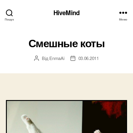
HiveMind
Пошук
Меню
Смешные коты
Від
EnmaAi
03.06.2011
Автор
Дата
запису
запису