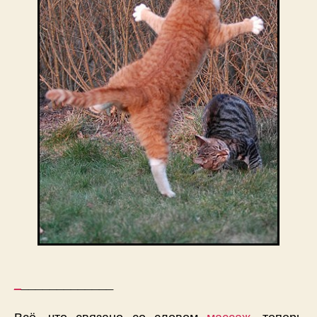
_
_____________
Всё, что связано со словом
массаж
, теперь