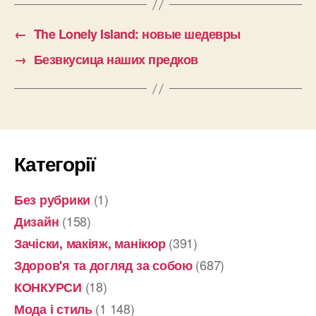
←
The Lonely Island: новые шедевры
→
Безвкусица наших предков
Категорії
(1)
Без рубрики
(158)
Дизайн
(391)
Зачіски, макіяж, манікюр
(687)
Здоров'я та догляд за собою
(18)
КОНКУРСИ
(1 148)
Мода і стиль