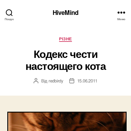
HiveMind
Пошук
Меню
Категорії
РІЗНЕ
Кодекс чести
настоящего кота
Від
redbirdy
15.06.2011
Автор
Дата
запису
запису