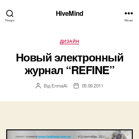
HiveMind
Пошук
Меню
Категорії
ДИЗАЙН
Новый электронный
журнал “REFINE”
Від
EnmaAi
05.09.2011
Автор
Дата
запису
запису