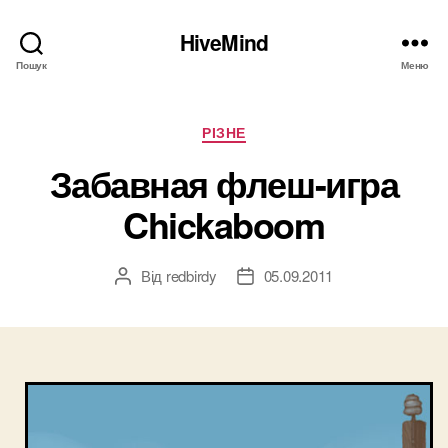
HiveMind
Пошук
Меню
Категорії
РІЗНЕ
Забавная флеш-игра
Chickaboom
Від
redbirdy
05.09.2011
Автор
Дата
запису
запису