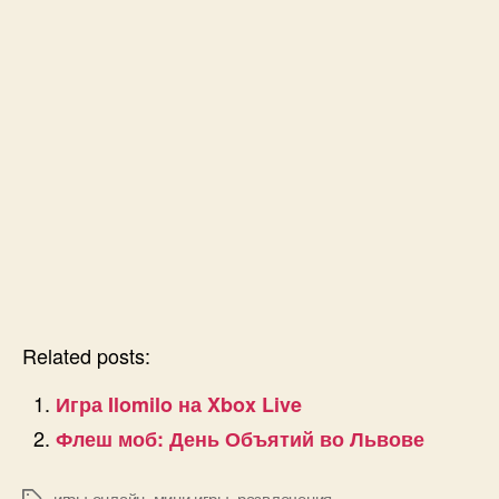
Related posts:
Игра Ilomilo на Xbox Live
Флеш моб: День Объятий во Львове
игры онлайн
,
мини игры
,
развлечения