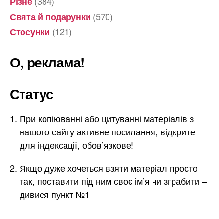
(384)
Різне
(570)
Свята й подарунки
(121)
Стосунки
О, реклама!
Статус
При копіюванні або цитуванні матеріалів з
нашого сайту активне посилання, відкрите
для індексації, обов’язкове!
Якщо дуже хочеться взяти матеріал просто
так, поставити під ним своє ім’я чи зграбити –
дивися пункт №1