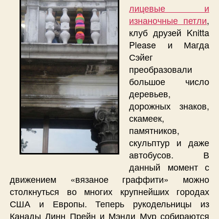
лицевые и
изнаночные петли
,
клуб друзей Knitta
Please и Магда
Сэйег
преобразовали
большое число
деревьев,
дорожных знаков,
скамеек,
памятников,
скульптур и даже
автобусов. В
данный момент с
движением «вязаное граффити» можно
столкнуться во многих крупнейших городах
США и Европы. Теперь рукодельницы из
Канады Линн Прейн и Мэнди Мур собираются