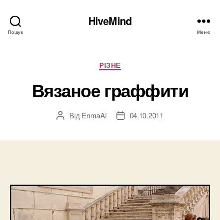
HiveMind
Пошук
Меню
Категорії
РІЗНЕ
Вязаное граффити
Від
EnmaAi
04.10.2011
Автор
Дата
запису
запису