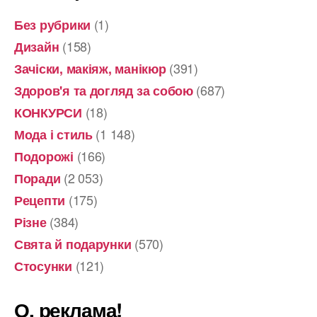
с
(1)
Без рубрики
п
(158)
Дизайн
о
(391)
Зачіски, макіяж, манікюр
с
(687)
Здоров'я та догляд за собою
і
(18)
КОНКУРСИ
б
(1 148)
Мода і стиль
в
(166)
Подорожі
і
д
(2 053)
Поради
с
(175)
Рецепти
в
(384)
Різне
я
(570)
Свята й подарунки
т
(121)
Стосунки
к
у
О, реклама!
в