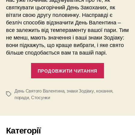
святкувати цьогорічний День Закоханих, як
вітати свою другу половинку. Насправді є
безліч способів відзначити День Валентина –
все залежить від темпераменту вашої пари. Тим
не менш, мають значення і ваші знаки Зодіаку:
вони підкажуть, що краще вибрати, і яке свято
більше сподобається вам та вашій парі.
“
Н
ПРОДОВЖИТИ ЧИТАННЯ
а
й
День Святого Валентина
,
знаки Зодіаку
,
кохання
,
к
Позначки
поради
,
Стосунки
р
а
щ
и
Категорії
й