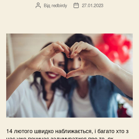
Від
redbirdy
27.01.2023
Автор
Дата
запису
запису
14 лютого швидко наближається, і багато хто з
нас уже починає задумуватися про те, як