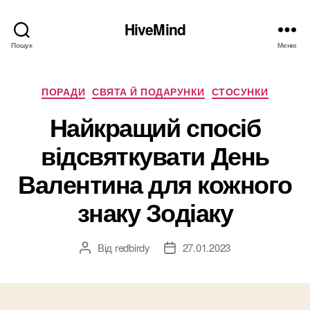
HiveMind
Пошук
Меню
Категорії
ПОРАДИ
СВЯТА Й ПОДАРУНКИ
СТОСУНКИ
Найкращий спосіб
відсвяткувати День
Валентина для кожного
знаку Зодіаку
Від
redbirdy
27.01.2023
Автор
Дата
запису
запису