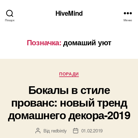
HiveMind
Пошук
Меню
Позначка:
домаший уют
Категорії
ПОРАДИ
Бокалы в стиле
прованс: новый тренд
домашнего декора-2019
Від
redbirdy
01.02.2019
Автор
Дата
запису
запису