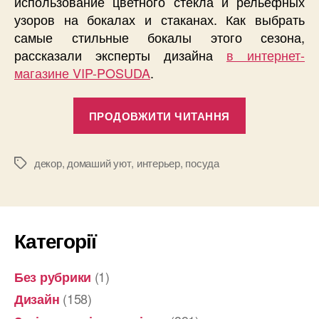
использование цветного стекла и рельефных
узоров на бокалах и стаканах. Как выбрать
самые стильные бокалы этого сезона,
рассказали эксперты дизайна
в интернет-
магазине VIP-POSUDA
.
“Бокалы
ПРОДОВЖИТИ ЧИТАННЯ
в
стиле
прованс:
декор
,
домаший уют
,
интерьер
,
посуда
Позначки
новый
тренд
домашнего
Категорії
декора-2019
(1)
Без рубрики
(158)
Дизайн