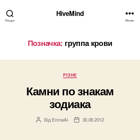
HiveMind
Пошук
Меню
Позначка:
группа крови
Категорії
РІЗНЕ
Камни по знакам
зодиака
Від
EnmaAi
30.08.2012
Автор
Дата
запису
запису