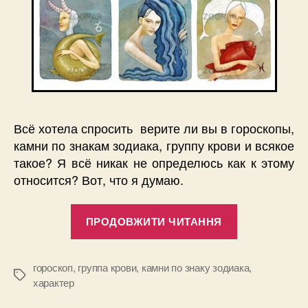
Всё хотела спросить верите ли вы в гороскопы,
камни по знакам зодиака, группу крови и всякое
такое? Я всё никак не определюсь как к этому
относится? Вот, что я думаю.
“Камни
ПРОДОВЖИТИ ЧИТАННЯ
по
знакам
зодиака”
гороскоп
,
группа крови
,
камни по знаку зодиака
,
Позначки
характер