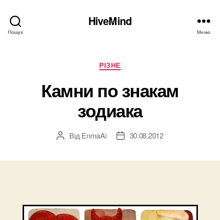
HiveMind
Пошук
Меню
Категорії
РІЗНЕ
Камни по знакам
зодиака
Від
EnmaAi
30.08.2012
Автор
Дата
запису
запису