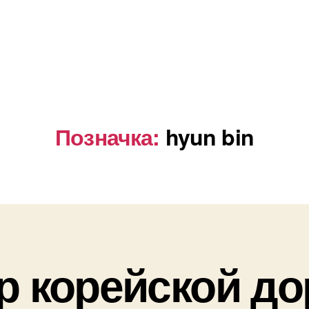
Позначка:
hyun bin
р корейской д