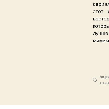
сериал
этот 
востор
которы
лучше
мимим
ha ji
Позначк
ха ч