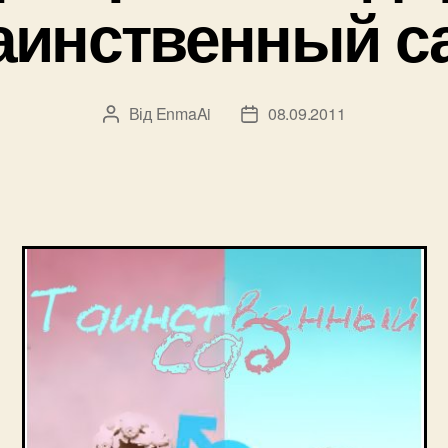
аинственный с
Від
EnmaAi
08.09.2011
Автор
Дата
запису
запису