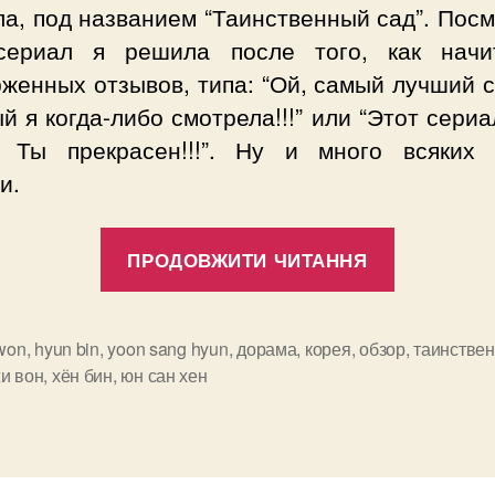
а, под названием “Таинственный сад”. Пос
сериал я решила после того, как начи
женных отзывов, типа: “Ой, самый лучший 
й я когда-либо смотрела!!!” или “Этот сери
 Ты прекрасен!!!”. Ну и много всяких 
и.
“Обзор
ПРОДОВЖИТИ ЧИТАННЯ
корейско
дорамы
“Таинст
 won
,
hyun bin
,
yoon sang hyun
,
дорама
,
корея
,
обзор
,
таинстве
и
жи вон
,
хён бин
,
юн сан хен
сад””