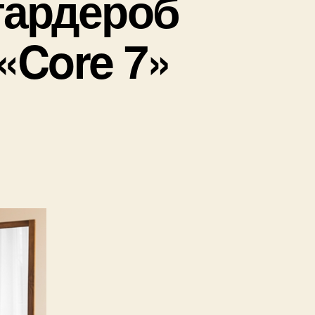
гардероб
 «Core 7»