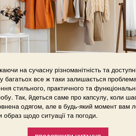
аючи на сучасну різноманітність та доступн
 у багатьох все ж таки залишається проблем
ння стильного, практичного та функціональн
обу. Так, йдеться саме про капсулу, коли ш
внена одягом, але в будь-який момент вам л
и образ щодо ситуації та погоди.
“Ідеальн