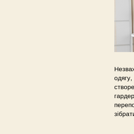
Незваж
одягу,
створе
гардер
перепо
зібрат