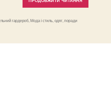
ПРОДОВЖИТИ ЧИТАННЯ
капсульн
гардеро
на
ульний гардероб
,
Мода і стиль
,
одяг
,
поради
и
кожен
сезон:
спосіб
«Core
7»”