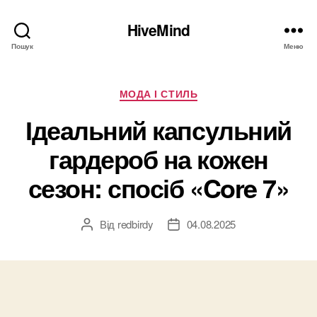
HiveMind
Пошук
Меню
Категорії
МОДА І СТИЛЬ
Ідеальний капсульний
гардероб на кожен
сезон: спосіб «Core 7»
Від
redbirdy
04.08.2025
Автор
Дата
запису
запису