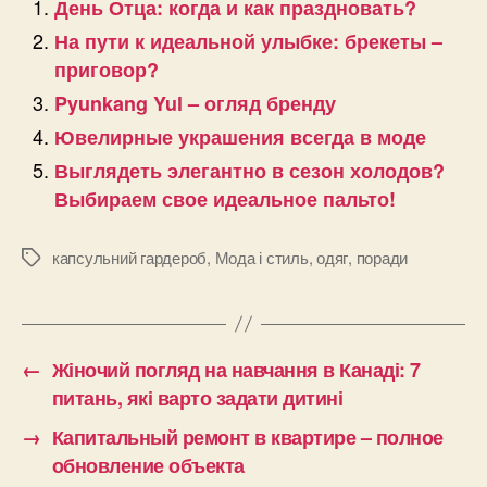
День Отца: когда и как праздновать?
На пути к идеальной улыбке: брекеты –
приговор?
Pyunkang Yul – огляд бренду
Ювелирные украшения всегда в моде
Выглядеть элегантно в сезон холодов?
Выбираем свое идеальное пальто!
капсульний гардероб
,
Мода і стиль
,
одяг
,
поради
Позначки
←
Жіночий погляд на навчання в Канаді: 7
питань, які варто задати дитині
→
Капитальный ремонт в квартире – полное
обновление объекта