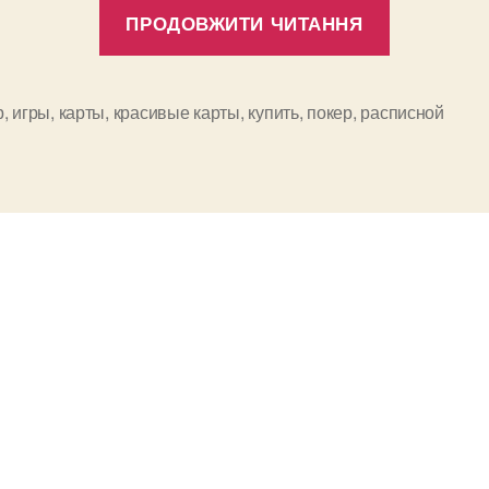
“Наши
ПРОДОВЖИТИ ЧИТАННЯ
карточн
вечера”
р
,
игры
,
карты
,
красивые карты
,
купить
,
покер
,
расписной
и