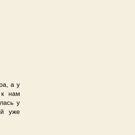
ра, а у
 к нам
лась у
ей уже