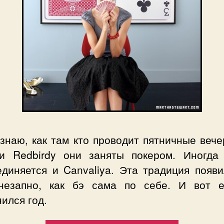
знаю, как там кто проводит пятничные вече
и Redbirdy они заняты покером. Иногда
единяется и Canvaliya. Эта традиция появи
незапно, как бэ сама по себе. И вот 
ился год.