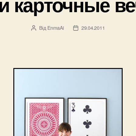
и карточные ве
Від
EnmaAi
29.04.2011
Автор
Дата
запису
запису