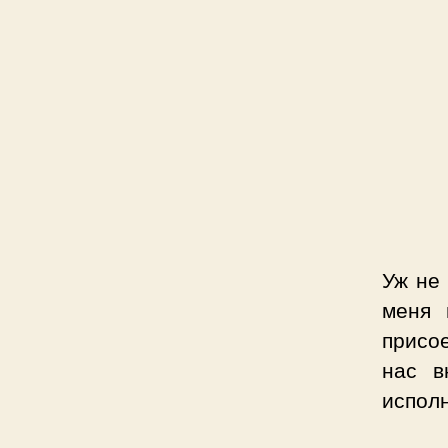
Уж не 
меня 
присо
нас в
исполн