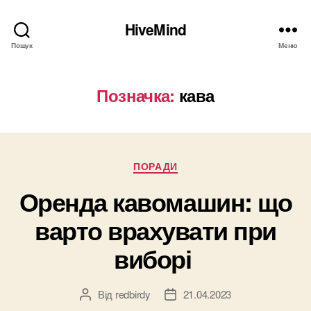
HiveMind
Пошук
Меню
Позначка:
кава
Категорії
ПОРАДИ
Оренда кавомашин: що
варто врахувати при
виборі
Від
redbirdy
21.04.2023
Автор
Дата
запису
запису