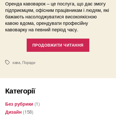
Оренда кавоварок – це послуга, що дає змогу
підприємцям, офісним працівникам і людям, які
бажають насолоджуватися високоякісною
кавою вдома, орендувати професійну
кавоварку на певний період часу.
“Оренда
ПРОДОВЖИТИ ЧИТАННЯ
кавомашин:
що
варто
кава
,
Поради
Позначки
врахувати
при
виборі “
Категорії
(1)
Без рубрики
(158)
Дизайн