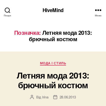
HiveMind
Пошук
Меню
Позначка:
Летняя мода 2013:
брючный костюм
Категорії
МОДА І СТИЛЬ
Летняя мода 2013:
брючный костюм
Від
Irina
28.06.2013
Автор
Дата
запису
запису