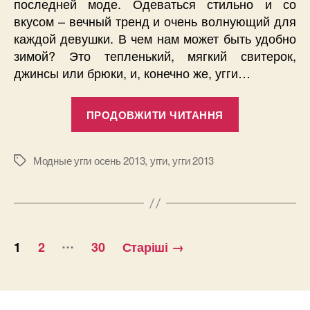
последней моде. Одеваться стильно и со
вкусом – вечный тренд и очень волнующий для
каждой девушки. В чем нам может быть удобно
зимой? Это тепленький, мягкий свитерок,
джинсы или брюки, и, конечно же, угги…
“Модные
ПРОДОВЖИТИ ЧИТАННЯ
угги
осень
2013”
Модные угги осень 2013
,
угги
,
угги 2013
Позначки
Пагінація
…
1
2
30
Старіші
→
записів