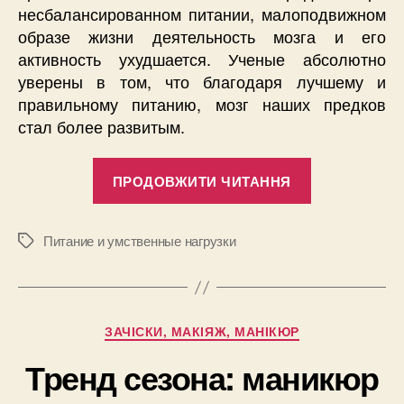
несбалансированном питании, малоподвижном
образе жизни деятельность мозга и его
активность ухудшается. Ученые абсолютно
уверены в том, что благодаря лучшему и
правильному питанию, мозг наших предков
стал более развитым.
“Питание
ПРОДОВЖИТИ ЧИТАННЯ
и
умственные
нагрузки”
Питание и умственные нагрузки
Позначки
Категорії
ЗАЧІСКИ, МАКІЯЖ, МАНІКЮР
Тренд сезона: маникюр