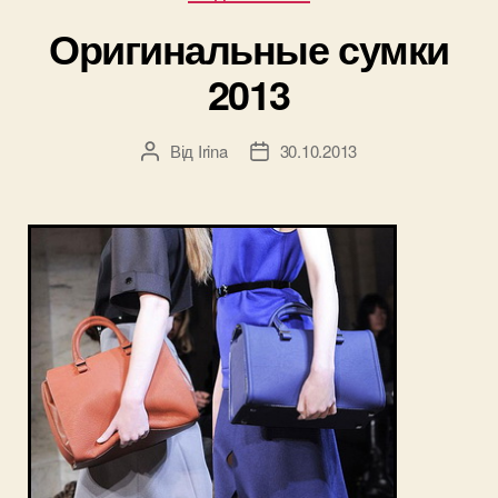
быта.
Часть
Оригинальные сумки
1”
2013
Від
Irina
30.10.2013
Автор
Дата
запису
запису