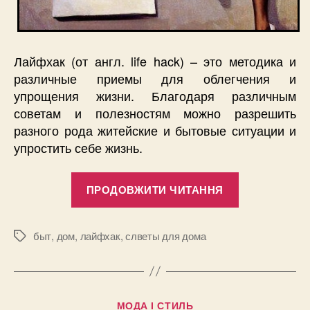
Лайфхак (от англ. life hack) – это методика и
различные приемы для облегчения и
упрощения жизни. Благодаря различным
советам и полезностям можно разрешить
разного рода житейские и бытовые ситуации и
упростить себе жизнь.
“Лайфхаки
ПРОДОВЖИТИ ЧИТАННЯ
или
замечатель
советы
быт
,
дом
,
лайфхак
,
слветы для дома
Позначки
для
дома
и
Категорії
МОДА І СТИЛЬ