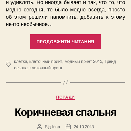
и удивлять. Но иногда бывает и так, что то, что
модно сегодня, то было модно всегда, просто
об этом решили напомнить, добавить к этому
нечто необычное…
“Тренд
ПРОДОВЖИТИ ЧИТАННЯ
сезона:
клеточный
принт”
клетка
,
клеточный принт
,
модный принт 2013
,
Тренд
Позначки
сезона: клеточный принт
Категорії
ПОРАДИ
Коричневая спальня
Від
Irina
24.10.2013
Автор
Дата