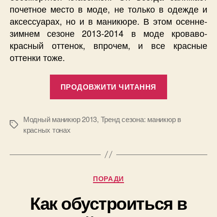
почетное место в моде, не только в одежде и
аксессуарах, но и в маникюре. В этом осенне-
зимнем сезоне 2013-2014 в моде кроваво-
красный оттенок, впрочем, и все красные
оттенки тоже.
“Тренд
ПРОДОВЖИТИ ЧИТАННЯ
сезона:
маникюр
в
Модный маникюр 2013
,
Тренд сезона: маникюр в
Позначки
красных тонах
красных
тонах”
Категорії
ПОРАДИ
Как обустроиться в