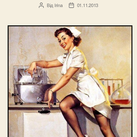
Від
Irina
01.11.2013
Автор
Дата
запису
запису