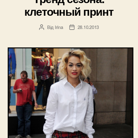
клеточный принт
Від
Irina
28.10.2013
Автор
Дата
запису
запису