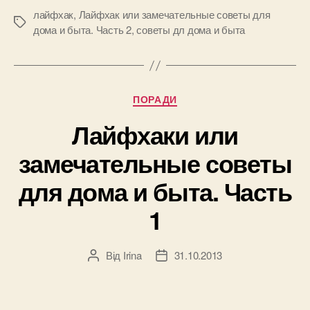
советы
лайфхак
,
Лайфхак или замечательные советы для
Позначки
дома и быта. Часть 2
,
советы дл дома и быта
для
дома
и
быта.
Категорії
ПОРАДИ
Часть
Лайфхаки или
2”
замечательные советы
для дома и быта. Часть
1
Від
Irina
31.10.2013
Автор
Дата
запису
запису