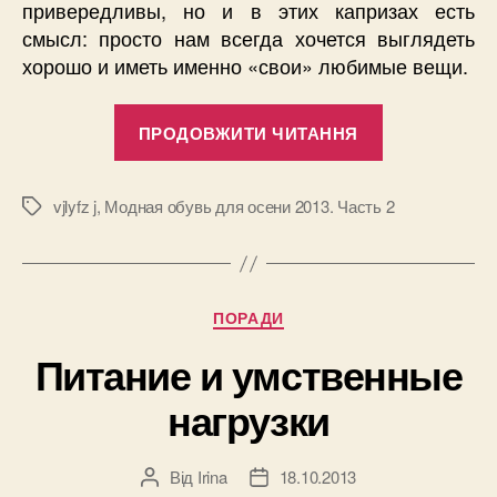
привередливы, но и в этих капризах есть
смысл: просто нам всегда хочется выглядеть
хорошо и иметь именно «свои» любимые вещи.
“Модная
ПРОДОВЖИТИ ЧИТАННЯ
обувь
для
осени
vjlyfz j
,
Модная обувь для осени 2013. Часть 2
Позначки
2013.
Часть
2”
Категорії
ПОРАДИ
Питание и умственные
нагрузки
Від
Irina
18.10.2013
Автор
Дата