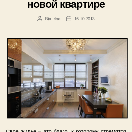
новой квартире
Від
Irina
16.10.2013
Автор
Дата
запису
запису
Свое жилье – это благо, к которому стремятся