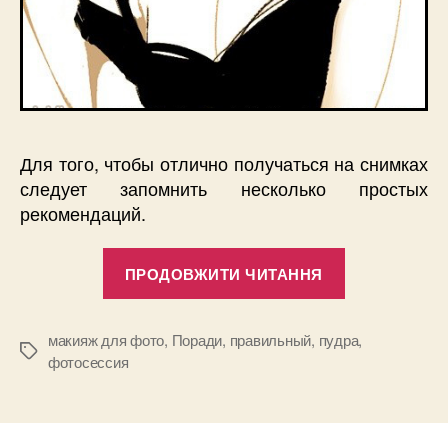
Для того, чтобы отлично получаться на снимках
следует запомнить несколько простых
рекомендаций.
“Правильны
ПРОДОВЖИТИ ЧИТАННЯ
макияж
для
фото”
макияж для фото
,
Поради
,
правильный
,
пудра
,
Позначки
фотосессия