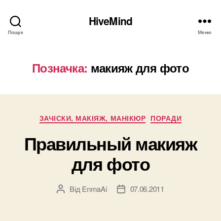
HiveMind
Пошук
Меню
Позначка:
макияж для фото
Категорії
ЗАЧІСКИ, МАКІЯЖ, МАНІКЮР
ПОРАДИ
Правильный макияж
для фото
Від
EnmaAi
07.06.2011
Автор
Дата
запису
запису