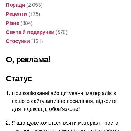
(2 053)
Поради
(175)
Рецепти
(384)
Різне
(570)
Свята й подарунки
(121)
Стосунки
О, реклама!
Статус
При копіюванні або цитуванні матеріалів з
нашого сайту активне посилання, відкрите
для індексації, обов’язкове!
Якщо дуже хочеться взяти матеріал просто
так, поставити під ним своє ім’я чи зграбити –