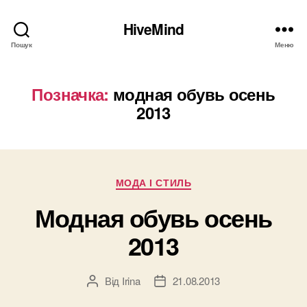
HiveMind
Пошук
Меню
Позначка:
модная обувь осень
2013
Категорії
МОДА І СТИЛЬ
Модная обувь осень
2013
Від
Irina
21.08.2013
Автор
Дата
запису
запису