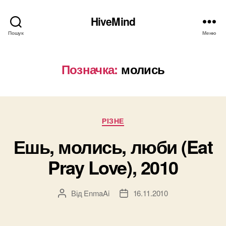
HiveMind
Пошук
Меню
Позначка:
молись
Категорії
РІЗНЕ
Ешь, молись, люби (Eat
Pray Love), 2010
Від
EnmaAi
16.11.2010
Автор
Дата
запису
запису