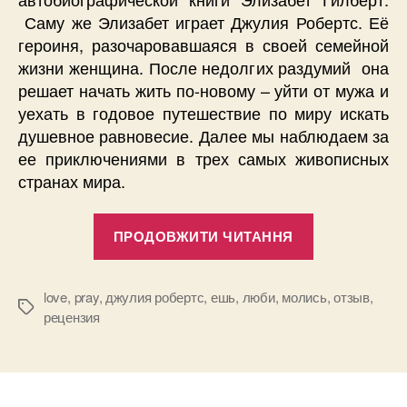
Саму же Элизабет играет Джулия Робертс. Её
героиня, разочаровавшаяся в своей семейной
жизни женщина. После недолгих раздумий она
решает начать жить по-новому – уйти от мужа и
уехать в годовое путешествие по миру искать
душевное равновесие. Далее мы наблюдаем за
ее приключениями в трех самых живописных
странах мира.
“Ешь,
ПРОДОВЖИТИ ЧИТАННЯ
молись,
люби
(Eat
love
,
pray
,
джулия робертс
,
ешь
,
люби
,
молись
,
отзыв
,
Позначки
рецензия
Pray
Love),
2010”