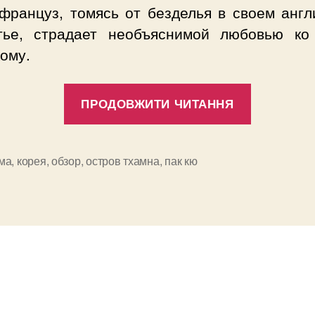
 француз, томясь от безделья в своем англ
тье, страдает необъяснимой любовью ко
ому.
“Обзор
ПРОДОВЖИТИ ЧИТАННЯ
дорамы
«Остров
Тхамна»,
ма
,
корея
,
обзор
,
остров тхамна
,
пак кю
и
2009”