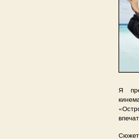
Я про
кинем
«Остр
впечат
Сюжет 