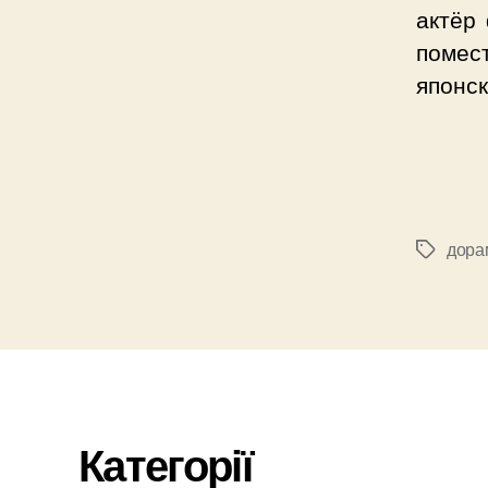
актёр
помес
японск
дора
Позначк
Категорії