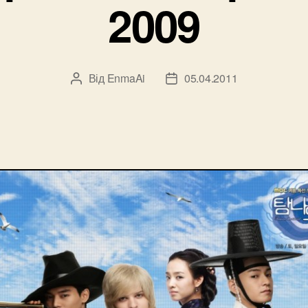
2009
Від
EnmaAi
05.04.2011
Автор
Дата
запису
запису