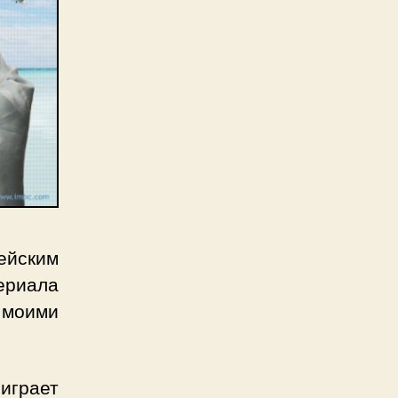
ейским
ериала
 моими
 играет