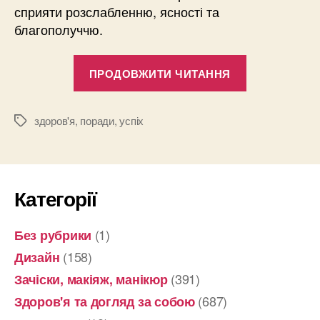
сприяти розслабленню, ясності та
благополуччю.
“Access
ПРОДОВЖИТИ ЧИТАННЯ
Bars
–
що
здоров'я
,
поради
,
успіх
Позначки
це,
і
кому
Категорії
підійде”
(1)
Без рубрики
(158)
Дизайн
(391)
Зачіски, макіяж, манікюр
(687)
Здоров'я та догляд за собою