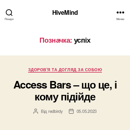
HiveMind
Пошук
Меню
Позначка:
успіх
Категорії
ЗДОРОВ'Я ТА ДОГЛЯД ЗА СОБОЮ
Access Bars – що це, і
кому підійде
Від
redbirdy
05.05.2023
Автор
Дата
запису
запису