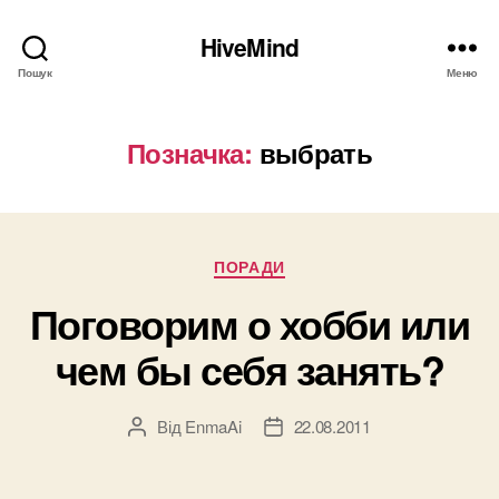
HiveMind
Пошук
Меню
Позначка:
выбрать
Категорії
ПОРАДИ
Поговорим о хобби или
чем бы себя занять?
Від
EnmaAi
22.08.2011
Автор
Дата
запису
запису