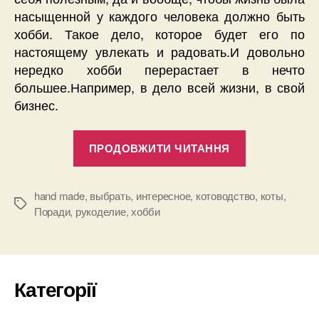
насыщенной у каждого человека должно быть
хобби. Такое дело, которое будет его по
настоящему увлекать и радовать.И довольно
нередко хобби перерастает в нечто
большее.Например, в дело всей жизни, в свой
бизнес.
“Поговорим
ПРОДОВЖИТИ ЧИТАННЯ
о
хобби
или
hand made
,
выбрать
,
интересное
,
котоводство
,
коты
,
Позначки
Поради
,
рукоделие
,
хобби
чем
бы
себя
занять?”
Категорії