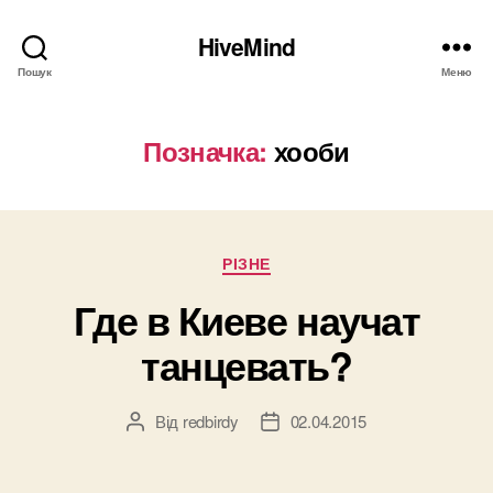
HiveMind
Пошук
Меню
Позначка:
хооби
Категорії
РІЗНЕ
Где в Киеве научат
танцевать?
Від
redbirdy
02.04.2015
Автор
Дата
запису
запису