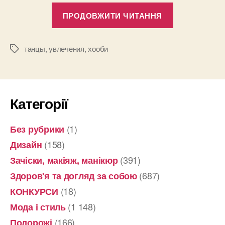
“Где
ПРОДОВЖИТИ ЧИТАННЯ
в
Киеве
научат
танцы
,
увлечения
,
хооби
Позначки
танцевать?”
Категорії
(1)
Без рубрики
(158)
Дизайн
(391)
Зачіски, макіяж, манікюр
(687)
Здоров'я та догляд за собою
(18)
КОНКУРСИ
(1 148)
Мода і стиль
(166)
Подорожі