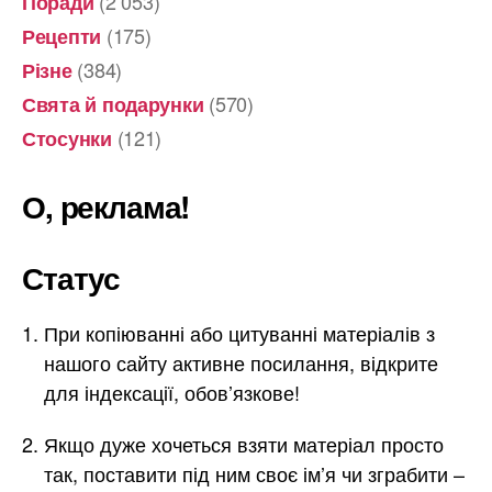
(2 053)
Поради
(175)
Рецепти
(384)
Різне
(570)
Свята й подарунки
(121)
Стосунки
О, реклама!
Статус
При копіюванні або цитуванні матеріалів з
нашого сайту активне посилання, відкрите
для індексації, обов’язкове!
Якщо дуже хочеться взяти матеріал просто
так, поставити під ним своє ім’я чи зграбити –