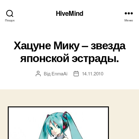
HiveMind
Пошук
Меню
Хацуне Мику – звезда
японской эстрады.
Від
EnmaAi
14.11.2010
Автор
Дата
запису
запису