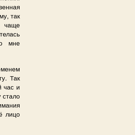
венная
му, так
е чаще
телась
ко мне
еменем
у. Так
й час и
у стало
имания
ё лицо