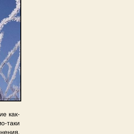
ие как-
о-таки
нения.