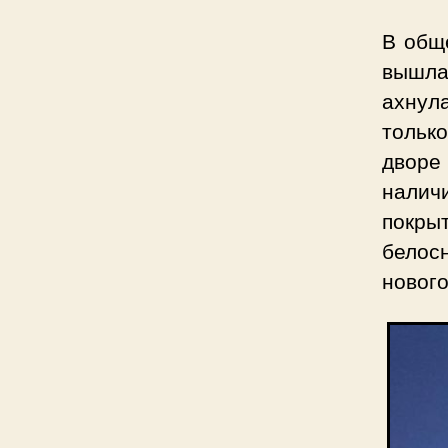
В общ
вышла
ахнула
только
дворе 
налич
покр
белос
нового