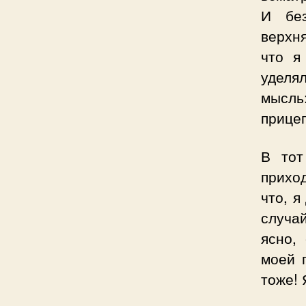
И без
верхня
что я
уделя
мысль
прице
В тот
прихо
что, я
случай
ясно,
моей 
тоже! 