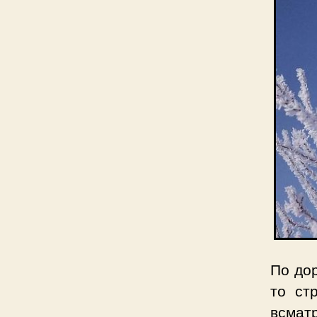
По дор
то ст
всмат