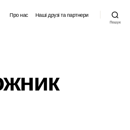
Про нас
Наші друзі та партнери
Пошук
ожник
иродный
дожник