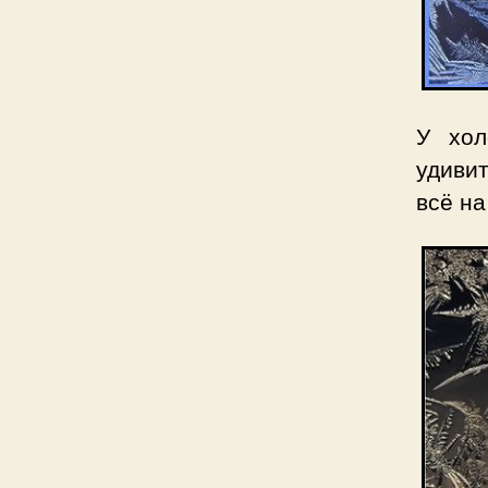
У хол
удиви
всё на