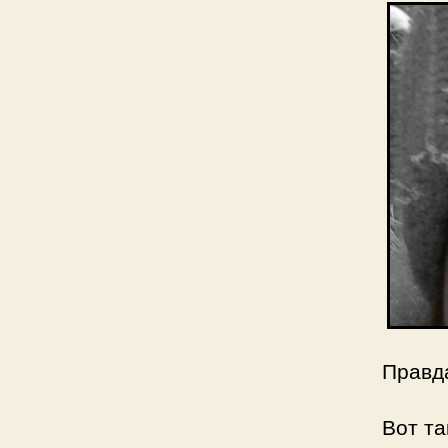
Правд
Вот т