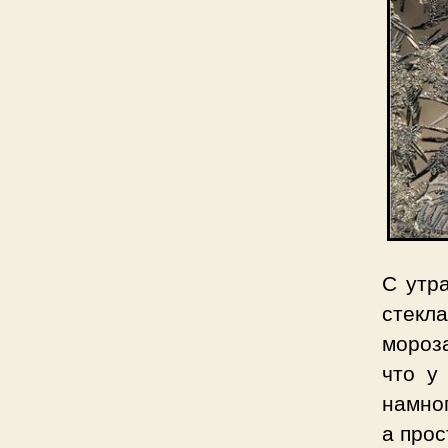
С утр
стекла
мороз
что у
намно
а прос