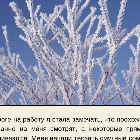
оге на работу я стала замечать, что прохож
ранно на меня смотрят, а некоторые прям
риваются. Меня начали терзать смутные сом