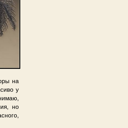
оры на
асиво у
нимаю,
ия, но
сного,