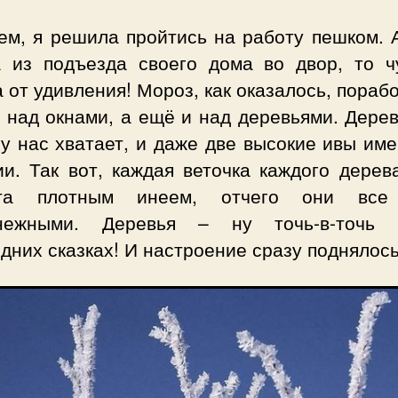
ем, я решила пройтись на работу пешком. А
 из подъезда своего дома во двор, то ч
 от удивления! Мороз, как оказалось, пораб
 над окнами, а ещё и над деревьями. Дере
у нас хватает, и даже две высокие ивы им
ии. Так вот, каждая веточка каждого дерев
ыта плотным инеем, отчего они все
нежными. Деревья – ну точь-в-точь
дних сказках! И настроение сразу поднялось