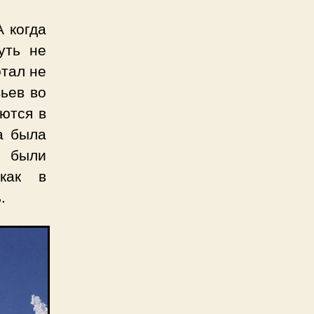
 когда
уть не
отал не
вьев во
еются в
а была
 были
 как в
.