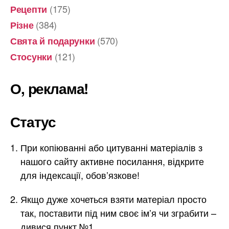
(175)
Рецепти
(384)
Різне
(570)
Свята й подарунки
(121)
Стосунки
О, реклама!
Статус
При копіюванні або цитуванні матеріалів з
нашого сайту активне посилання, відкрите
для індексації, обов’язкове!
Якщо дуже хочеться взяти матеріал просто
так, поставити під ним своє ім’я чи зграбити –
дивися пункт №1