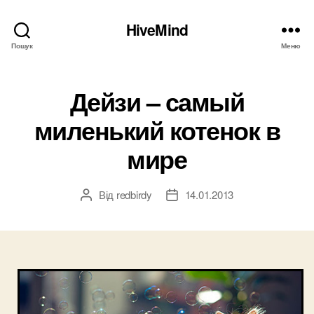
HiveMind
Пошук
Меню
Дейзи – самый
миленький котенок в
мире
Від
redbirdy
14.01.2013
Автор
Дата
запису
запису