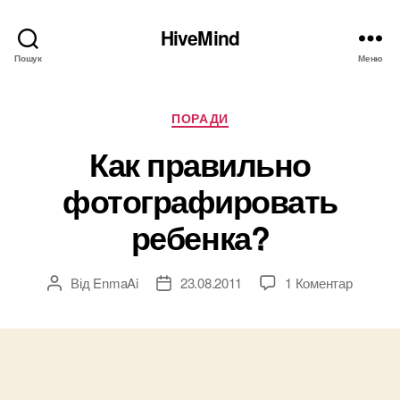
HiveMind
Пошук
Меню
Категорії
ПОРАДИ
Как правильно
фотографировать
ребенка?
до
Від
EnmaAi
23.08.2011
1 Коментар
Автор
Дата
Как
запису
запису
правил
фотогр
ребенка