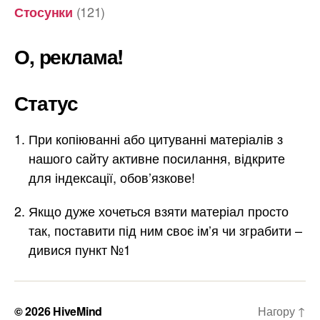
(121)
Стосунки
О, реклама!
Статус
При копіюванні або цитуванні матеріалів з
нашого сайту активне посилання, відкрите
для індексації, обов’язкове!
Якщо дуже хочеться взяти матеріал просто
так, поставити під ним своє ім’я чи зграбити –
дивися пункт №1
© 2026
HiveMind
Нагору
↑