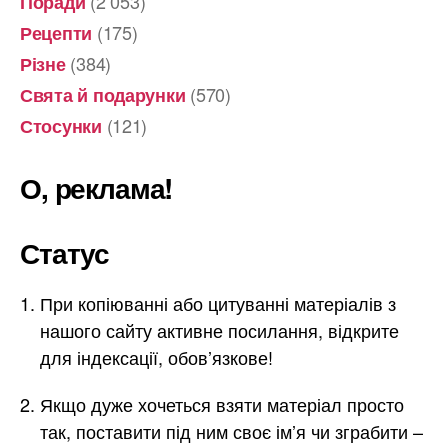
(2 053)
Поради
(175)
Рецепти
(384)
Різне
(570)
Свята й подарунки
(121)
Стосунки
О, реклама!
Статус
При копіюванні або цитуванні матеріалів з
нашого сайту активне посилання, відкрите
для індексації, обов’язкове!
Якщо дуже хочеться взяти матеріал просто
так, поставити під ним своє ім’я чи зграбити –