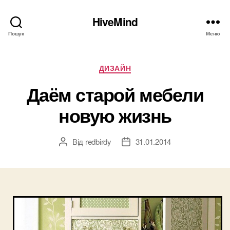
HiveMind
Пошук
Меню
Категорії
ДИЗАЙН
Даём старой мебели
новую жизнь
Від
redbirdy
31.01.2014
Автор
Дата
запису
запису