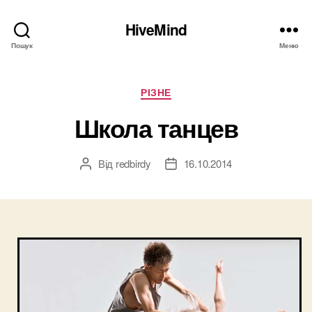
HiveMind
Пошук
Меню
Категорії
РІЗНЕ
Школа танцев
Від
redbirdy
16.10.2014
Автор
Дата
запису
запису