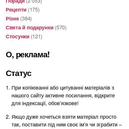
(2 053)
Поради
(175)
Рецепти
(384)
Різне
(570)
Свята й подарунки
(121)
Стосунки
О, реклама!
Статус
При копіюванні або цитуванні матеріалів з
нашого сайту активне посилання, відкрите
для індексації, обов’язкове!
Якщо дуже хочеться взяти матеріал просто
так, поставити під ним своє ім’я чи зграбити –