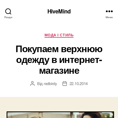
HiveMind
Пошук
Меню
Категорії
МОДА І СТИЛЬ
Покупаем верхнюю
одежду в интернет-
магазине
Від
redbirdy
22.10.2014
Автор
Дата
запису
запису