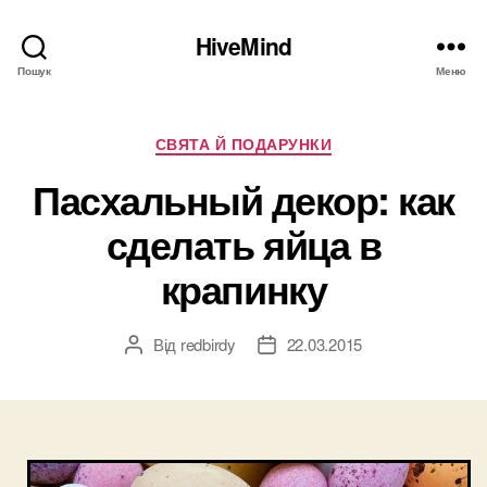
HiveMind
Пошук
Меню
Категорії
СВЯТА Й ПОДАРУНКИ
Пасхальный декор: как
сделать яйца в
крапинку
Від
redbirdy
22.03.2015
Автор
Дата
запису
запису