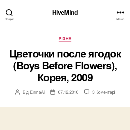
HiveMind
Пошук
Меню
Категорії
РІЗНЕ
Цветочки после ягодок
(Boys Before Flowers),
Корея, 2009
до
Від
EnmaAi
07.12.2010
3 Коментарі
Автор
Дата
Цветоч
запису
запису
после
ягодок
(Boys
Before
Flowers)