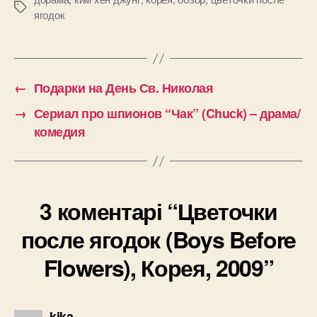
Позначки
ягодок
←
Подарки на День Св. Николая
→
Сериал про шпионов “Чак” (Chuсk) – драма/
комедия
3 коментарі “Цветочки
после ягодок (Boys Before
Flowers), Корея, 2009”
говорить:
kika