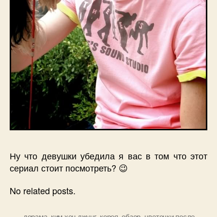
Ну что девушки убедила я вас в том что этот
сериал стоит посмотреть? 😉
No related posts.
дорама
,
ким хен джунг
,
корея
,
обзор
,
цветочки после