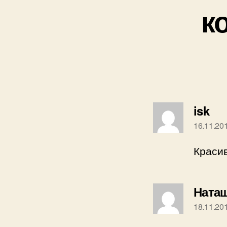
к
го
isk
16.11.20
Красив
Ната
18.11.20