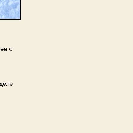
ее о
зделе