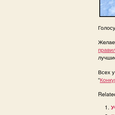
Голосу
Желает
прави
лучши
Всех у
“
Конку
Relate
У