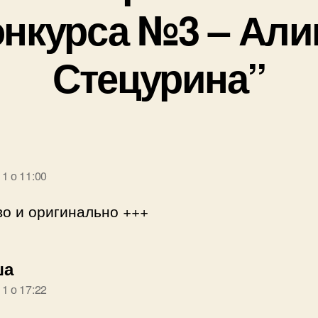
онкурса №3 – Али
Стецурина”
ворить:
11 о 11:00
о и оригинально +++
говорить:
ша
11 о 17:22