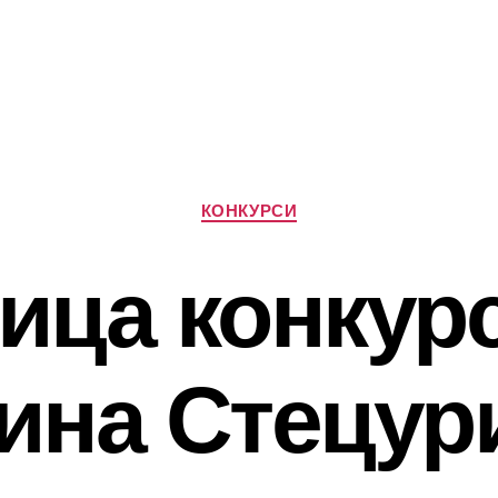
Категорії
КОНКУРСИ
ица конкур
ина Стецур