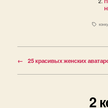
П
Н
конк
Позначк
←
25 красивых женских аватар
2 