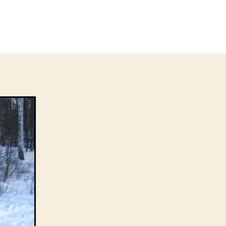
стница
курса
на
цурина