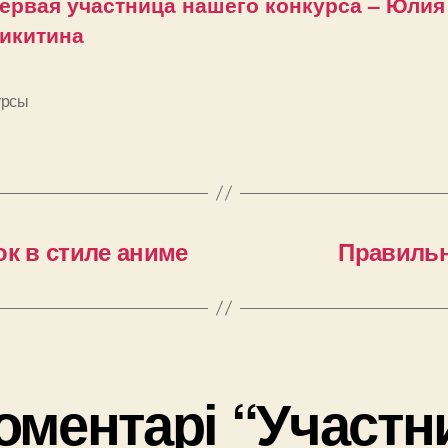
ервая участница нашего конкурса – Юлия
икитина
урсы
и
ок в стиле аниме
Правильн
коментарі “Участн