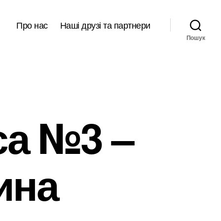
Про нас
Наші друзі та партнери
Пошук
са №3 –
ина