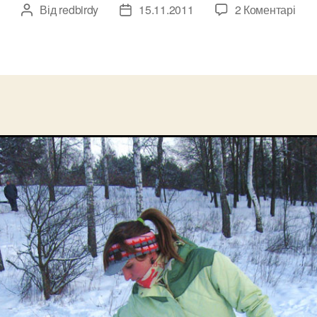
до
Від
redbirdy
15.11.2011
2 Коментарі
Автор
Дата
Уча
запису
запису
кон
№3
–
Али
Сте